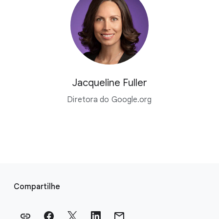
Jacqueline Fuller
Diretora do Google.org
L
i
Compartilhe
n
k