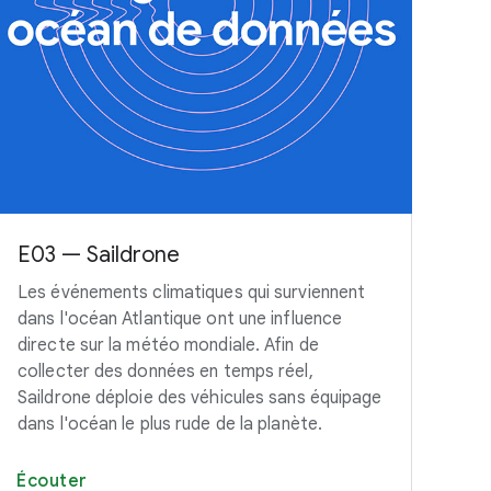
E03 — Saildrone
E0
Les événements climatiques qui surviennent
Not
dans l'océan Atlantique ont une influence
pou
directe sur la météo mondiale. Afin de
gar
collecter des données en temps réel,
Cli
Saildrone déploie des véhicules sans équipage
un 
dans l'océan le plus rude de la planète.
san
Écouter
Éc