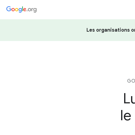
Les organisations o
GO
L
le