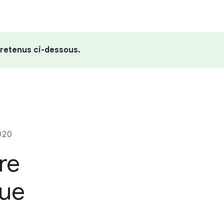
 retenus ci-dessous.
020
re
que