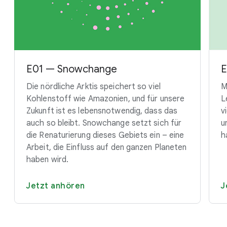
E01 — Snowchange
E
Die nördliche Arktis speichert so viel
M
Kohlenstoff wie Amazonien, und für unsere
L
Zukunft ist es lebensnotwendig, dass das
v
auch so bleibt. Snowchange setzt sich für
u
die Renaturierung dieses Gebiets ein – eine
h
Arbeit, die Einfluss auf den ganzen Planeten
haben wird.
Jetzt anhören
J