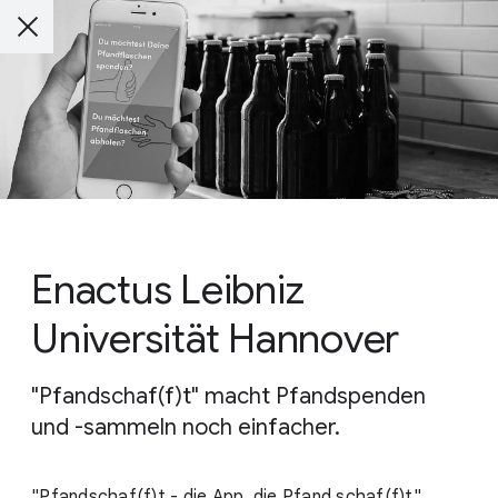
Enactus Leibniz
Universität Hannover
"Pfandschaf(f)t" macht Pfandspenden
und -sammeln noch einfacher.
"Pfandschaf(f)t - die App, die Pfand schaf(f)t"