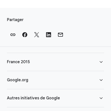
L
i
Partager
e
n
s
e
n
p
France 2015
i
e
d
FAQ
Google.org
d
e
Règlement
Accueil
p
Autres initiatives de Google
a