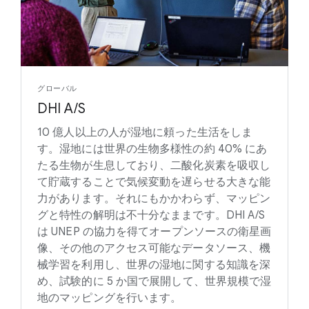
グローバル
DHI A/S
10 億人以上の人が湿地に頼った生活をしま
す。湿地には世界の生物多様性の約 40% にあ
たる生物が生息しており、二酸化炭素を吸収し
て貯蔵することで気候変動を遅らせる大きな能
力があります。それにもかかわらず、マッピン
グと特性の解明は不十分なままです。DHI A/S
は UNEP の協力を得てオープンソースの衛星画
像、その他のアクセス可能なデータソース、機
械学習を利用し、世界の湿地に関する知識を深
め、試験的に 5 か国で展開して、世界規模で湿
地のマッピングを行います。