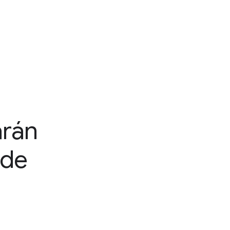
arán
 de