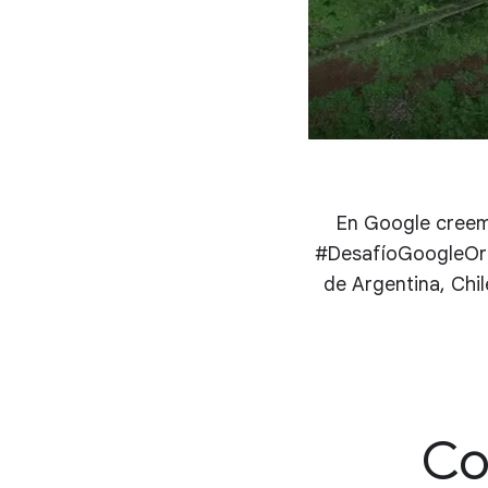
En Google creemo
#DesafíoGoogleOrg 
de Argentina, Chi
Co