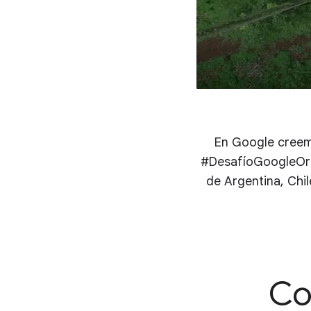
En Google creemo
#DesafíoGoogleOrg 
de Argentina, Chi
Co