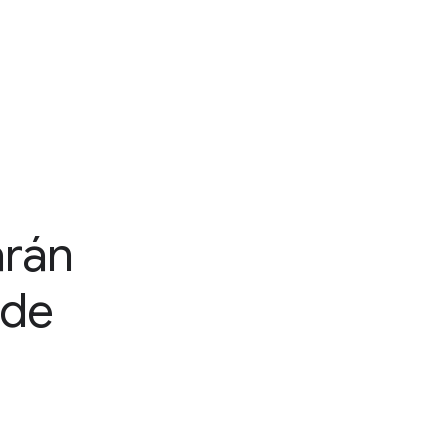
arán
 de