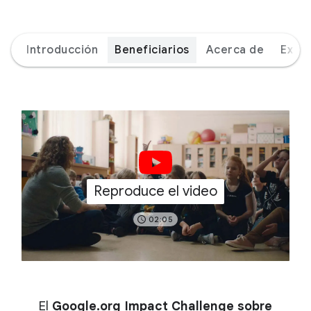
Introducción
Beneficiarios
Acerca de
Expe
Reproduce el video
02:05
El
Google.org Impact Challenge sobre