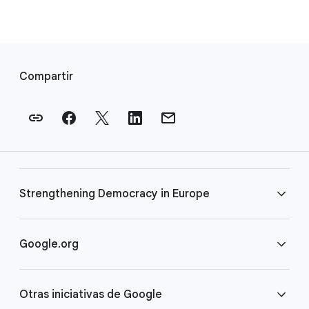
E
n
Compartir
l
a
c
e
s
a
Strengthening Democracy in Europe
p
i
e
Preguntas frecuentes
Google.org
d
e
Términos
Página principal
p
Otras iniciativas de Google