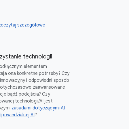
zeczytaj szczegółowe
ystanie technologii
ieodłącznym elementem
kaja ona konkretne potrzeby? Czy
innowacyjny i odpowiedni sposób
 dotychczasowe zaawansowane
ncje bądź podejścia? Czy
anej technologii/AI jest
aszymi
zasadami dotyczącymi AI
dpowiedzialnej AI
?