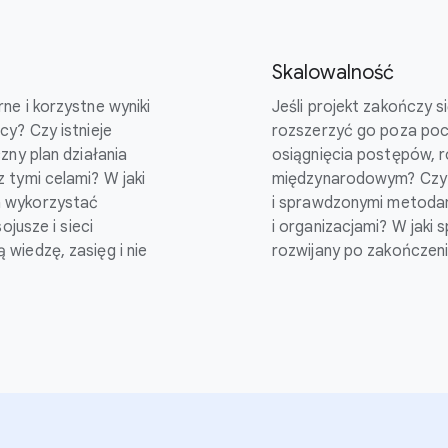
Skalowalność
ne i korzystne wyniki
Jeśli projekt zakończy 
y? Czy istnieje
rozszerzyć go poza poc
zny plan działania
osiągnięcia postępów, r
 tymi celami? W jaki
międzynarodowym? Czy is
 wykorzystać
i sprawdzonymi metodami
ojusze i sieci
i organizacjami? W jaki 
wiedzę, zasięg i nie
rozwijany po zakończen