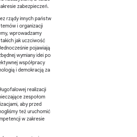
zakresie zabezpieczeń.
ez rządy innych państw
temów i organizacji
ujemy, wprowadzamy
 takich jak uczciwość
 Jednocześnie pojawiają
zbędnej wymiany idei po
ektywnej współpracy
nologią i demokracją za
gofalowej realizacji
zpieczające zespołom
izacjami, aby przed
mogliśmy też uruchomić
mpetencji w zakresie