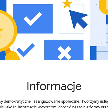
Informacje
y demokratyczne i zaangażowanie społeczne. Tworzymy usługi
iej jakości informacje wyborcom, chronić nasze platformy prze