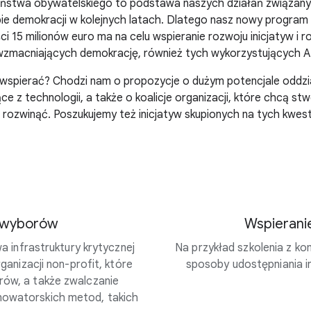
ństwa obywatelskiego to podstawa naszych działań związan
bie demokracji w kolejnych latach. Dlatego nasz nowy progra
i 15 milionów euro ma na celu wspieranie rozwoju inicjatyw i 
wzmacniających demokrację, również tych wykorzystujących AI
 wspierać? Chodzi nam o propozycje o dużym potencjale oddzi
ce z technologii, a także o koalicje organizacji, które chcą st
je rozwinąć. Poszukujemy też inicjatyw skupionych na tych kwest
i wyborów
Wspierani
 infrastruktury krytycznej
Na przykład szkolenia z k
anizacji non-profit, które
sposoby udostępniania i
rów, a także zwalczanie
nowatorskich metod, takich