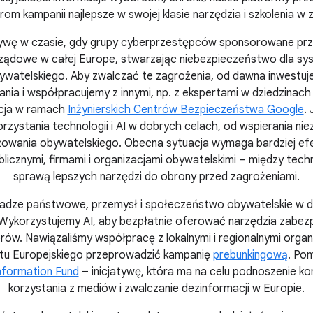
om kampanii najlepsze w swojej klasie narzędzia i szkolenia w 
tywę w czasie, gdy grupy cyberprzestępców sponsorowane prz
 rządowe w całej Europe, stwarzając niebezpieczeństwo dla sys
watelskiego. Aby zwalczać te zagrożenia, od dawna inwest
nia i współpracujemy z innymi, np. z ekspertami w dziedzinach
cja w ramach
Inżynierskich Centrów Bezpieczeństwa Google
.
zystania technologii i AI w dobrych celach, od wspierania nie
żowania obywatelskiego. Obecna sytuacja wymaga bardziej ef
blicznymi, firmami i organizacjami obywatelskimi – między tech
sprawą lepszych narzędzi do obrony przed zagrożeniami.
adze państwowe, przemysł i społeczeństwo obywatelskie w dłu
Wykorzystujemy AI, aby bezpłatnie oferować narzędzia zabe
orów. Nawiązaliśmy współpracę z lokalnymi i regionalnymi organ
tu Europejskiego przeprowadzić kampanię
prebunkingową
. Po
nformation Fund
– inicjatywę, która ma na celu podnoszenie ko
korzystania z mediów i zwalczanie dezinformacji w Europie.