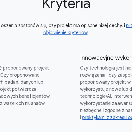
Kryteria
oszenia zastanów się, czy projekt ma opisane niżej cechy, i
pr
objaśnienie kryteriów
.
Innowacyjne wykorz
ać proponowany projekt
Czy technologia jest n
a? Czy proponowane
rozwiązania i czy zaspo
ch badań, danych lub
proponowany projekt w 
rojekt potwierdza
wykorzystuje nowe lub
ońcowych beneficjentów,
technologie/AI, interwe
z wszelkich niuansów
wykorzystanie zaawansow
niezbędne i zgodne z n
i
praktykami z zakresu o