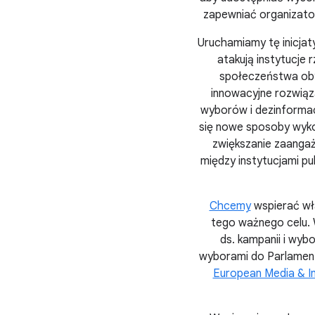
zapewniać organizator
Uruchamiamy tę inicja
atakują instytucje
społeczeństwa oby
innowacyjne rozwiąza
wyborów i dezinforma
się nowe sposoby wykor
zwiększanie zaanga
między instytucjami pu
Chcemy
wspierać wł
tego ważnego celu. 
ds. kampanii i wyb
wyborami do Parlamen
European Media & I