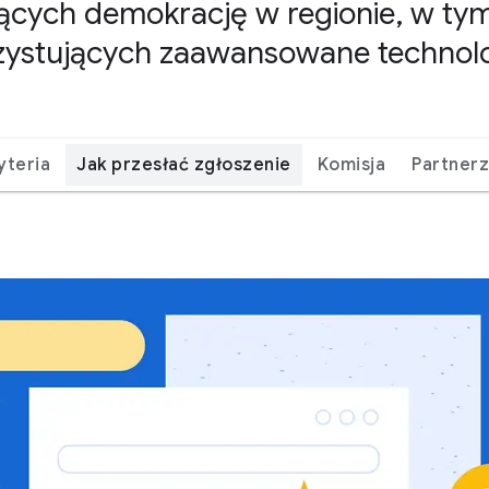
cych demokrację w regionie, w ty
ystujących zaawansowane technolo
yteria
Jak przesłać zgłoszenie
Komisja
Partner