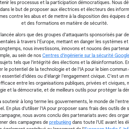
enir les processus et la participation démocratiques. Nous d
ans le but de proposer aux électrices et électeurs des informa
es contre les abus et de mettre à la disposition des équipes
et des formations en matière de sécurité.
st lancée alors que des groupes d'attaquants sponsorisés par de
entales à travers l'Europe, mettant en danger les systèmes et 
 longtemps, nous investissons, innovons et nouons des partenar
mple, au sein de nos
Centres d'ingénierie sur la sécurité Googl
sujets tels que l'intégrité des élections et la désinformation. En
r le potentiel de la technologie et de l'IA pour le bien commun 
 essentiel d'idées ou d'élargir l'engagement civique. C'est un 
fficace entre les organisations publiques, privées et civiques, 
ie et la démocratie, et de meilleurs outils pour protéger la d
 soutenir à long terme les gouvernements, le monde de l'entrepr
l. En plus d'utiliser l'IA pour proposer sans frais des outils de
 campagne, nous avons conclu des partenariats avec des organi
 mener des campagnes de
prebunking
dans toute l'UE avant les é