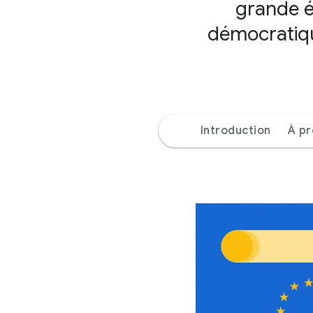
grande éc
démocratique
Introduction
À p