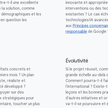
re-t-il une excellente
innovante et approprié
e la solution, comme
interventions ou des te
s démographiques et les
existantes ? Le cas éch
en question les
technologies/IA avancée
aux
Principes concernant
responsable
de Google 
Évolutivité
ultats concrets et
Si le projet réussit, co
miers mois ? Un plan
grande échelle au-delà de
te, réaliste et
Comment pourra-t-il fai
été développé ?
l'international ? Existe-
ppuyer sur des
leçons et les bonnes pra
ux stratégiques pour
d'autres initiatives et 
ntaire, toucher un plus
va-t-il se poursuivre et 