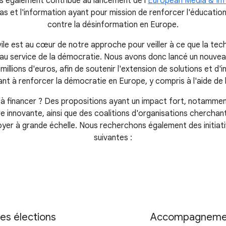
 également contribué au lancement de l'
European Media & In
s et l'information ayant pour mission de renforcer l'éducation
contre la désinformation en Europe.
vile est au cœur de notre approche pour veiller à ce que la te
u service de la démocratie. Nous avons donc lancé un nouve
illions d'euros, afin de soutenir l'extension de solutions et d'i
ant à renforcer la démocratie en Europe, y compris à l'aide de l
financer ? Des propositions ayant un impact fort, notamment c
e innovante, ainsi que des coalitions d'organisations cherchan
loyer à grande échelle. Nous recherchons également des initiati
suivantes :
des élections
Accompagnement