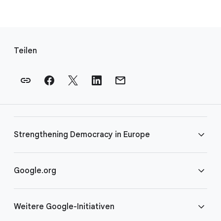
F
u
Teilen
ß
n
o
t
e
n
Strengthening Democracy in Europe
-
L
i
FAQS
Google.org
n
k
Teilnahmebedingungen
Startseite
s
Weitere Google-Initiativen