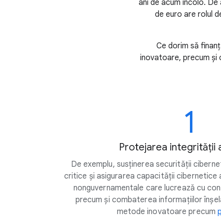
ani de acum încolo. De
de euro are rolul d
Ce dorim să finanț
inovatoare, precum și c
1
Protejarea integrității 
De exemplu, susținerea securității ciberne
critice și asigurarea capacității cibernetice 
nonguvernamentale care lucrează cu conțin
precum și combaterea informațiilor înșelă
metode inovatoare precum