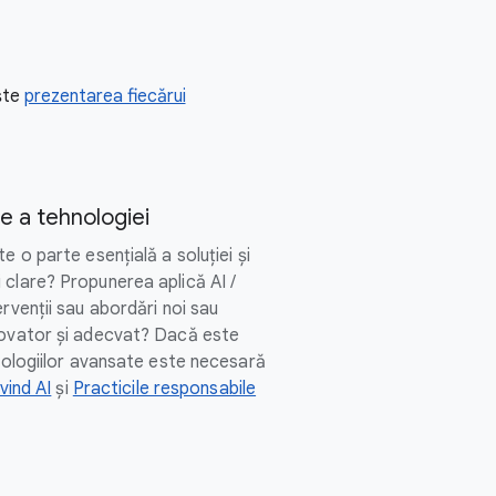
ește
prezentarea fiecărui
e a tehnologiei
e o parte esențială a soluției și
 clare? Propunerea aplică AI /
ervenții sau abordări noi sau
novator și adecvat? Dacă este
hnologiilor avansate este necesară
ivind AI
și
Practicile responsabile