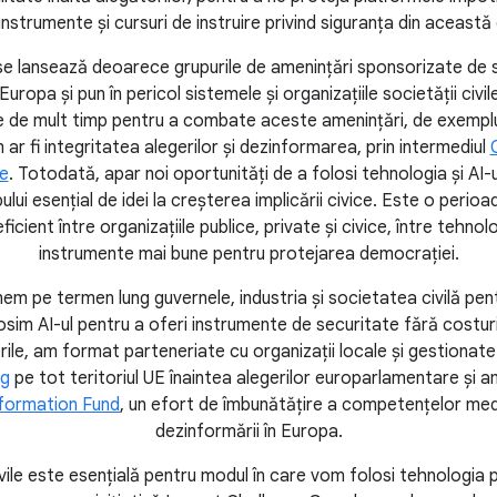
instrumente și cursuri de instruire privind siguranța din această
 se lansează deoarece grupurile de amenințări sponsorizate de st
ropa și pun în pericol sistemele și organizațiile societății civil
 de mult timp pentru a combate aceste amenințări, de exemplu,
 ar fi integritatea alegerilor și dezinformarea, prin intermediul
e
. Totodată, apar noi oportunități de a folosi tehnologia și AI-
ui esențial de idei la creșterea implicării civice. Este o perio
icient între organizațiile publice, private și civice, între tehno
instrumente mai bune pentru protejarea democrației.
nem pe termen lung guvernele, industria și societatea civilă pen
osim AI-ul pentru a oferi instrumente de securitate fără costur
erile, am format parteneriate cu organizații locale și gestionat
ng
pe tot teritoriul UE înaintea alegerilor europarlamentare și a
formation Fund
, un efort de îmbunătățire a competențelor me
dezinformării în Europa.
ivile este esențială pentru modul în care vom folosi tehnologia