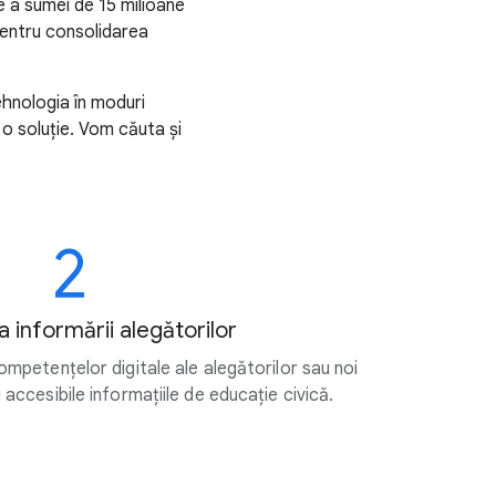
 a sumei de 15 milioane
 pentru consolidarea
ehnologia în moduri
 o soluție. Vom căuta și
2
a informării alegătorilor
mpetențelor digitale ale alegătorilor sau noi
accesibile informațiile de educație civică.