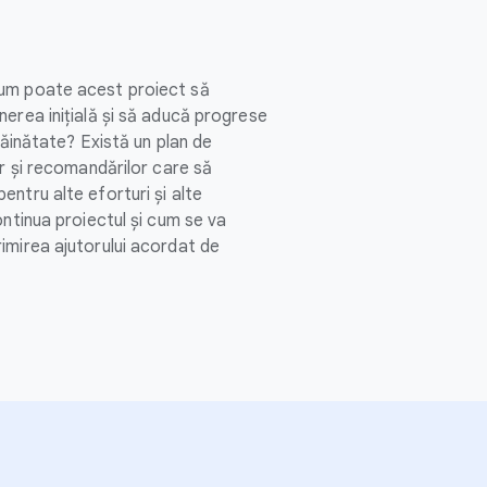
um poate acest proiect să
erea inițială și să aducă progrese
trăinătate? Există un plan de
or și recomandărilor care să
ntru alte eforturi și alte
ontinua proiectul și cum se va
imirea ajutorului acordat de