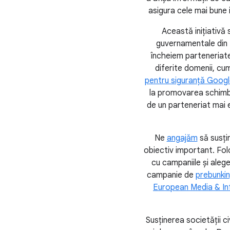
asigura cele mai bune 
Această inițiativă
guvernamentale din Eu
încheiem parteneriate
diferite domenii, cum
pentru siguranță Googl
la promovarea schimbul
de un parteneriat mai ef
Ne
angajăm
să susți
obiectiv important. Fol
cu campaniile și aleg
campanie de
prebunki
European Media & In
Susținerea societății c