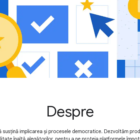
Despre
 susțină implicarea și procesele democratice. Dezvoltăm pro
litate înaltă alegătorilor, pentru a ne proteja platformele împot