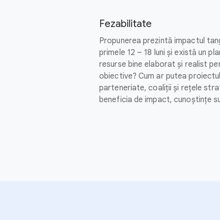
Fezabilitate
Propunerea prezintă impactul tangi
primele 12 – 18 luni și există un pl
resurse bine elaborat și realist p
obiective? Cum ar putea proiectul
parteneriate, coaliții și rețele str
beneficia de impact, cunoștințe su