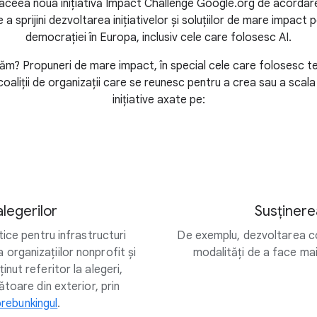
 aceea noua inițiativă Impact Challenge Google.org de acordare
e a sprijini dezvoltarea inițiativelor și soluțiilor de mare impact
democrației în Europa, inclusiv cele care folosesc AI.
ăm? Propuneri de mare impact, în special cele care folosesc t
oaliții de organizații care se reunesc pentru a crea sau a scala
inițiative axate pe:
alegerilor
Susținere
tice pentru infrastructuri
De exemplu, dezvoltarea co
a organizațiilor nonprofit și
modalități de a face mai 
ut referitor la alegeri,
toare din exterior, prin
prebunkingul
.