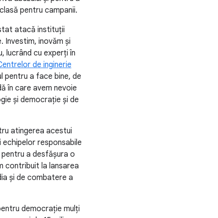
 clasă pentru campanii.
at atacă instituții
e. Investim, inovăm și
 lucrând cu experți în
Centrelor de inginerie
ul pentru a face bine, de
adă în care avem nevoie
logie și democrație și de
tru atingerea acestui
i echipelor responsabile
e pentru a desfășura o
m contribuit la lansarea
dia și de combatere a
 pentru democrație mulți