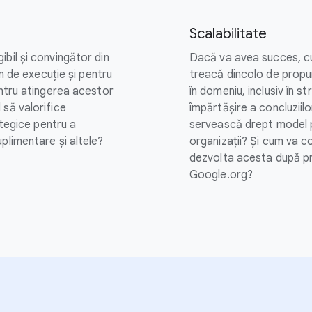
Scalabilitate
bil și convingător din
Dacă va avea succes, c
an de execuție și pentru
treacă dincolo de propun
entru atingerea acestor
în domeniu, inclusiv în s
 să valorifice
împărtășire a concluziil
ategice pentru a
servească drept model pe
plimentare și altele?
organizații? Și cum va c
dezvolta acesta după pr
Google.org?