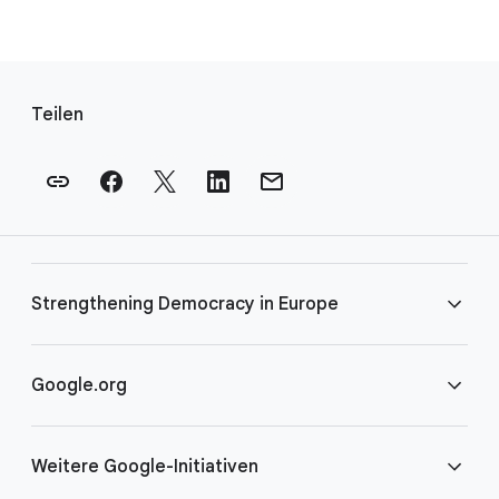
F
u
Teilen
ß
n
o
t
e
n
Strengthening Democracy in Europe
-
L
i
FAQS
Google.org
n
k
Teilnahmebedingungen
Startseite
s
Weitere Google-Initiativen