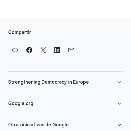
E
n
Compartir
l
a
c
e
s
a
Strengthening Democracy in Europe
p
i
e
Preguntas frecuentes
Google.org
d
e
Términos
Página principal
p
Otras iniciativas de Google