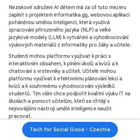
Neziskové sdružení AI dětem má za cíl tuto mezeru
zaplnit s projektem informatika.gg, webovou aplikací
poháněnou umělou inteligencí, která využívá
zpracování přirozeného jazyka (NLP) a velké
jazykové modely (LLM) k vytváření a vyhodnocování
výukových materiálů z informatiky pro žáky a učitele.
Studenti mohou platformu využívat k práci s
interaktivním obsahem, k plnění úkolů a kvízů a k
chatování s vrstevníky a učiteli. Učitelé mohou
platformu využívat k efektivnímu plánování lekcí a
kvízů a k souhrnnému vyhodnocování výsledků
studentů. Tím vším chce podpořit kvalitní výuku IT na
školách a pomoct učitelům, kteří se chtějí s
nejnovějšími nástroji umělé inteligence naučit
pracovat.
AI dětem vedle finanční podpory od Google.org také
Tech for Social Good - Czechia
jednorázovou technickou podporu týmu Googlerů,