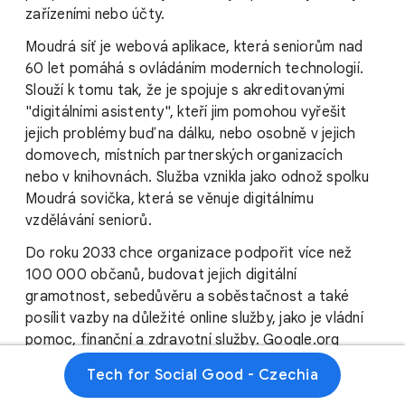
zařízeními nebo účty.
Moudrá síť je webová aplikace, která seniorům nad
60 let pomáhá s ovládáním moderních technologií.
Slouží k tomu tak, že je spojuje s akreditovanými
"digitálními asistenty", kteří jim pomohou vyřešit
jejich problémy buď na dálku, nebo osobně v jejich
domovech, místních partnerských organizacích
nebo v knihovnách. Služba vznikla jako odnož spolku
Moudrá sovička, která se věnuje digitálnímu
vzdělávání seniorů.
Do roku 2033 chce organizace podpořit více než
100 000 občanů, budovat jejich digitální
gramotnost, sebedůvěru a soběstačnost a také
posílit vazby na důležité online služby, jako je vládní
pomoc, finanční a zdravotní služby. Google.org
organizaci na tento cíl poskytne grantovou podporu.
Tech for Social Good - Czechia