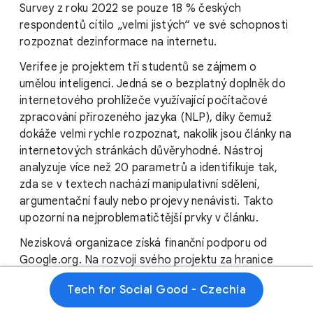
Survey z roku 2022 se pouze 18 % českých
respondentů cítilo „velmi jistých“ ve své schopnosti
rozpoznat dezinformace na internetu.
Verifee je projektem tří studentů se zájmem o
umělou inteligenci. Jedná se o bezplatný doplněk do
internetového prohlížeče využívající počítačové
zpracování přirozeného jazyka (NLP), díky čemuž
dokáže velmi rychle rozpoznat, nakolik jsou články na
internetových stránkách důvěryhodné. Nástroj
analyzuje více než 20 parametrů a identifikuje tak,
zda se v textech nachází manipulativní sdělení,
argumentační fauly nebo projevy nenávisti. Takto
upozorní na nejproblematičtější prvky v článku.
Nezisková organizace získá finanční podporu od
Google.org. Na rozvoji svého projektu za hranice
České republiky plánuje spolupracovat i se
Tech for Social Good - Czechia
Středoevropskou observatoří digitálních médií
(CEDMO), kterou Google již dříve podpořil. Cílem