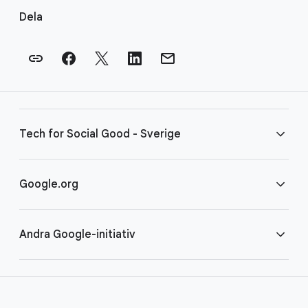
ä
Dela
n
k
a
r
i
s
Tech for Social Good - Sverige
i
d
f
Vanliga frågor
Google.org
o
t
Villkor
Hem
Andra Google-initiativ
COVID-19
Google för ideella organisationer