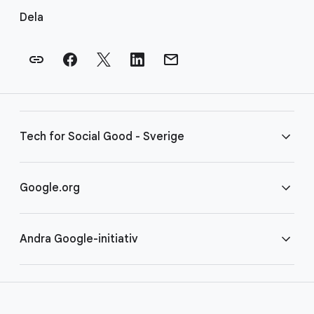
ä
Dela
n
k
a
r
i
s
Tech for Social Good - Sverige
i
d
f
Vanliga frågor
Google.org
o
t
Villkor
Hem
Andra Google-initiativ
COVID-19
Google för ideella organisationer