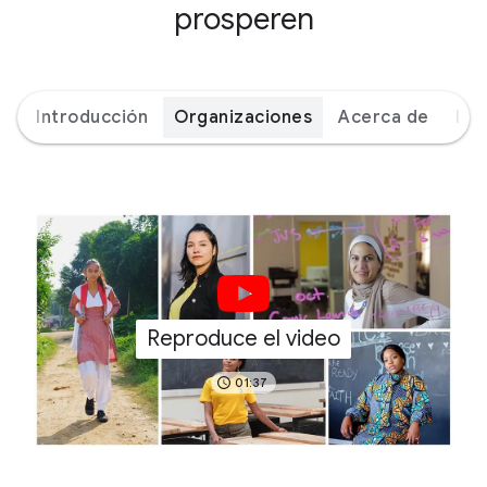
prosperen
Introducción
Organizaciones
Acerca de
Par
Reproduce el video
01:37