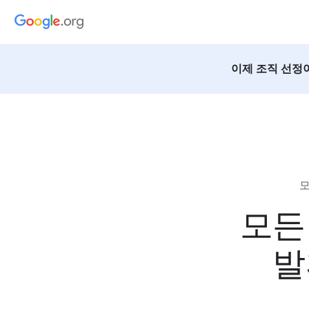
이제 조직 선정
모
모든
발