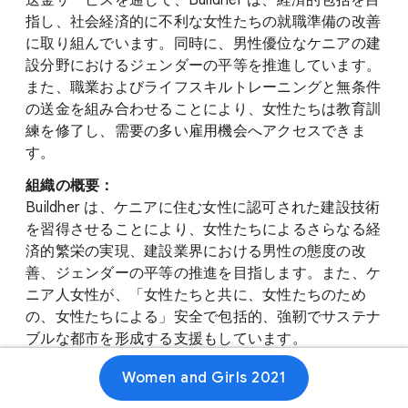
送金サービスを通じて、Buildher は、経済的包括を目
指し、社会経済的に不利な女性たちの就職準備の改善
に取り組んでいます。同時に、男性優位なケニアの建
設分野におけるジェンダーの平等を推進しています。
また、職業およびライフスキルトレーニングと無条件
の送金を組み合わせることにより、女性たちは教育訓
練を修了し、需要の多い雇用機会へアクセスできま
す。
組織の概要：
Buildher は、ケニアに住む女性に認可された建設技術
を習得させることにより、女性たちによるさらなる経
済的繁栄の実現、建設業界における男性の態度の改
善、ジェンダーの平等の推進を目指します。また、ケ
ニア人女性が、「女性たちと共に、女性たちのため
の、女性たちによる」安全で包括的、強靭でサステナ
ブルな都市を形成する支援もしています。
GiveDirectly は、無条件で直接送金を可能にすること
Women and Girls 2021
によって、貧困層の人々が自らの生活を向上するため