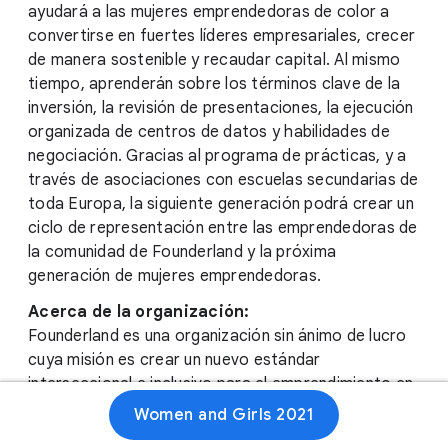
ayudará a las mujeres emprendedoras de color a
convertirse en fuertes líderes empresariales, crecer
de manera sostenible y recaudar capital. Al mismo
tiempo, aprenderán sobre los términos clave de la
inversión, la revisión de presentaciones, la ejecución
organizada de centros de datos y habilidades de
negociación. Gracias al programa de prácticas, y a
través de asociaciones con escuelas secundarias de
toda Europa, la siguiente generación podrá crear un
ciclo de representación entre las emprendedoras de
la comunidad de Founderland y la próxima
generación de mujeres emprendedoras.
Acerca de la organización:
Founderland es una organización sin ánimo de lucro
cuya misión es crear un nuevo estándar
interseccional e inclusivo para el emprendimiento en
Europa y el Reino Unido, mediante la creación de una
Women and Girls 2021
comunidad solidaria y la apertura del acceso a la