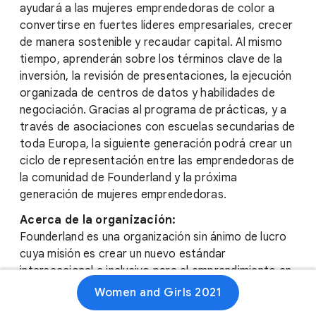
ayudará a las mujeres emprendedoras de color a
convertirse en fuertes líderes empresariales, crecer
de manera sostenible y recaudar capital. Al mismo
tiempo, aprenderán sobre los términos clave de la
inversión, la revisión de presentaciones, la ejecución
organizada de centros de datos y habilidades de
negociación. Gracias al programa de prácticas, y a
través de asociaciones con escuelas secundarias de
toda Europa, la siguiente generación podrá crear un
ciclo de representación entre las emprendedoras de
la comunidad de Founderland y la próxima
generación de mujeres emprendedoras.
Acerca de la organización:
Founderland es una organización sin ánimo de lucro
cuya misión es crear un nuevo estándar
interseccional e inclusivo para el emprendimiento en
Europa y el Reino Unido, mediante la creación de una
Women and Girls 2021
comunidad solidaria y la apertura del acceso a la