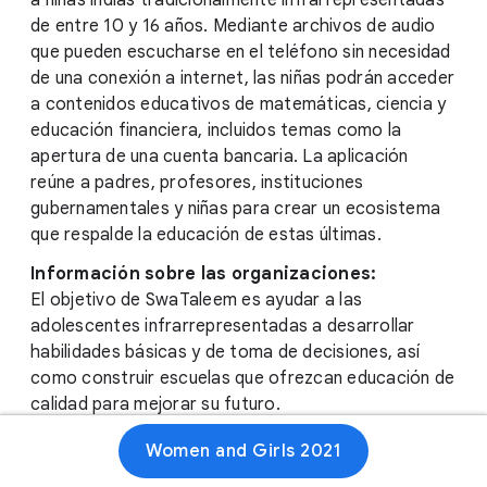
a niñas indias tradicionalmente infrarrepresentadas
de entre 10 y 16 años. Mediante archivos de audio
que pueden escucharse en el teléfono sin necesidad
de una conexión a internet, las niñas podrán acceder
a contenidos educativos de matemáticas, ciencia y
educación financiera, incluidos temas como la
apertura de una cuenta bancaria. La aplicación
reúne a padres, profesores, instituciones
gubernamentales y niñas para crear un ecosistema
que respalde la educación de estas últimas.
Información sobre las organizaciones:
El objetivo de SwaTaleem es ayudar a las
adolescentes infrarrepresentadas a desarrollar
habilidades básicas y de toma de decisiones, así
como construir escuelas que ofrezcan educación de
calidad para mejorar su futuro.
Humane Warriors fue fundada para responder a las
Women and Girls 2021
necesidades inmediatas de la India durante el