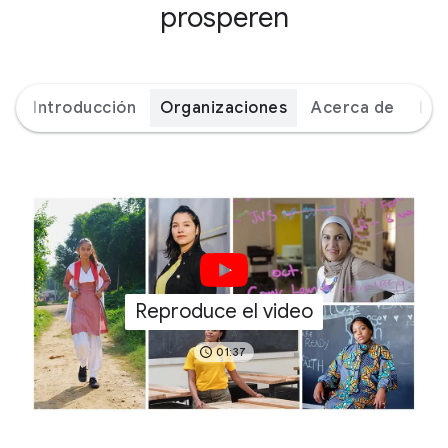
prosperen
Introducción
Organizaciones
Acerca de
Par
Reproduce el video
01:37