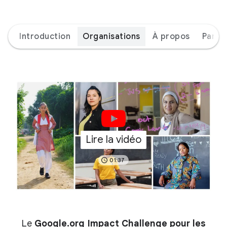
Introduction
Organisations
À propos
Parte
Lire la vidéo
01:37
Le
Google.org Impact Challenge pour les