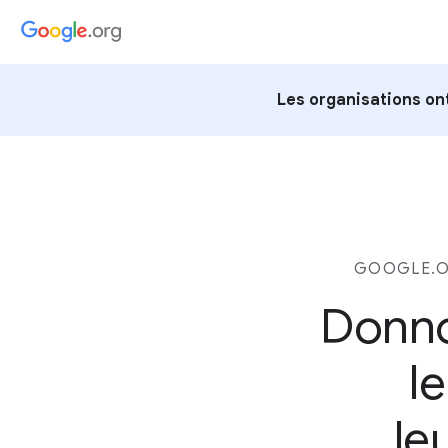
Les organisations ont
GOOGLE.OR
Donno
l
le