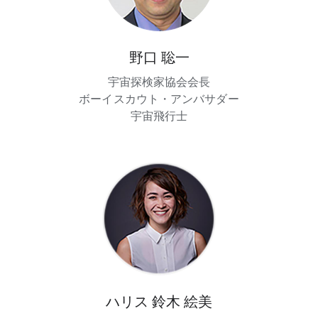
野口 聡一
宇宙探検家協会会長
ボーイスカウト・アンバサダー
宇宙飛行士
ハリス 鈴木 絵美