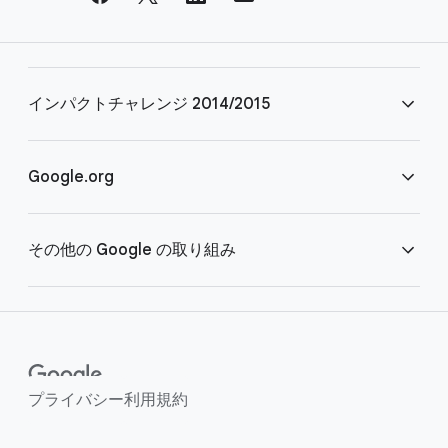
リ
ン
ク
インパクトチャレンジ 2014/2015
よくある質問
Google.org
規約
ホーム
その他の Google の取り組み
COVID-19（新型コロナウイルス感染症）
Google 非営利団体向けプログラム
Google.org の活動
Google for Education
プライバシー
利用規約
Google.org のアプローチ
Grow with Google