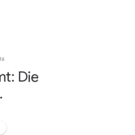
16
mt:
Die
.