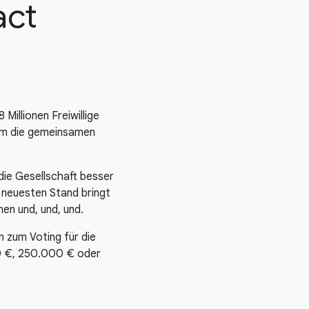
act
Millionen Freiwillige
, um die gemeinsamen
die Gesellschaft besser
n neuesten Stand bringt
en und, und, und.
 zum Voting für die
0 €
,
250.000 €
oder